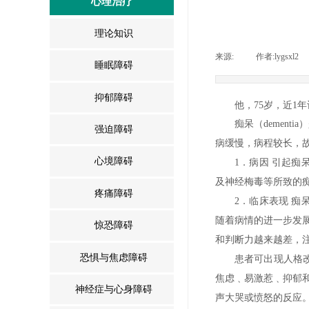
心理治疗
理论知识
来源:
|
作者:
lygsxl2
睡眠障碍
抑郁障碍
他，
75岁，近1
痴呆（
demen
强迫障碍
病缓慢，病程较长，故又称为
心境障碍
1．病因 引起
及神经梅毒等所致的
疼痛障碍
2．临床表现 
随着病情的进一步发展
惊恐障碍
和判断力越来越差，
恐惧与焦虑障碍
患者可出现人格
焦虑﹑易激惹﹑抑郁
神经症与心身障碍
声大哭或愤怒的反应