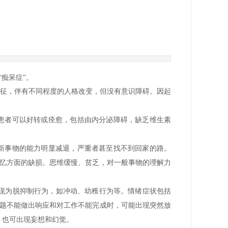
“痴呆症”。
要特征，伴有不同程度的人格改变，但没有意识障碍。因起
的患者可以好转或痊愈，包括由内分泌障碍，缺乏维生素
习新事物的能力明显减退，严重者甚至找不到回家的路。
弥补记忆方面的缺损。思维缓慢、贫乏，对一般事物的理解力
现为脱抑制行为，如冲动、幼稚行为等。情绪症状包括
），即当患者对问题不能做出响应和对工作不能完成时，可能出现突然放
。也可出现妄想和幻觉。