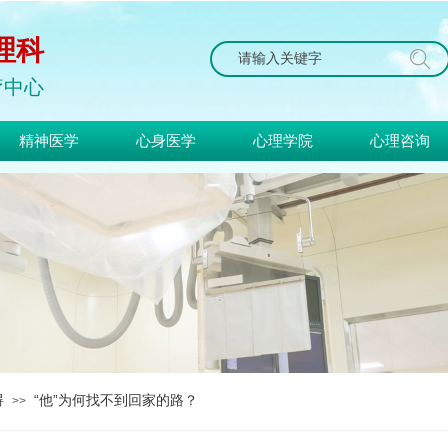
理科
搜索
疗中心
精神医学
心身医学
心理学院
心理咨询
碍
“他”为何找不到回家的路？
>>