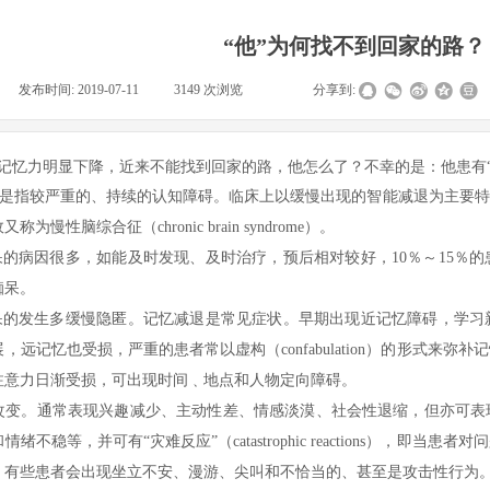
“他”为何找不到回家的路？
|
发布时间:
2019-07-11
|
3149
次浏览
|
|
分享到:
年记忆力明显下降，近来不能找到回家的路，他怎么了？
不幸的是：他患有
tia）是指较严重的、持续的认知障碍。临床上以缓慢出现的智能减退为主
慢性脑综合征（chronic brain syndrome）。
痴呆的病因很多，如能及时发现、及时治疗，预后相对较好，10％～15％
痴呆。
痴呆的发生多缓慢隐匿。记忆减退是常见症状。早期出现近记忆障碍，学
，远记忆也受损，严重的患者常以虚构（confabulation）的形式来
注意力日渐受损，可出现时间﹑地点和人物定向障碍。
改变。通常表现兴趣减少、主动性差、情感淡漠、社会性退缩，但亦可表
和情绪不稳等，并可有
“灾难反应”（catastrophic reactions
。有些患者会出现坐立不安、漫游、尖叫和不恰当的、甚至是攻击性行为